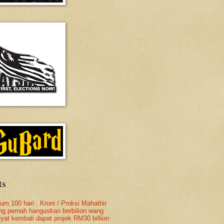
ts
lum 100 hari : Kroni / Proksi Mahathir
ng pernah hanguskan berbilion wang
kyat kembali dapat projek RM30 billion