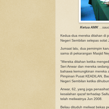
Ketua AMK
...sau
Kedua-dua mereka ditahan di
Negeri Sembilan selepas solat 
Jumaat lalu, dua pemimpin kan
sama di pekarangan Masjid Neg
“Mereka ditahan ketika menged
Seri Anwar dan mereka sedang 
bahawa kemungkinan mereka akan
Pimpinan Pusat KEADILAN, Badr
Negeri Sembilan ketika dihubun
Anwar, 62, yang juga penasih
kesalahan qazaf terhadap Saif
telah meliwatnya Jun 2008.
Beliau dituduh meliwat bekas p