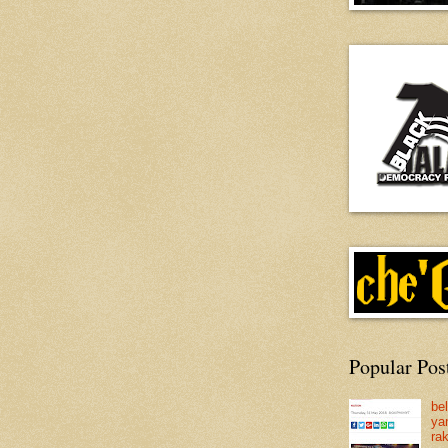
Popular Pos
be
ya
ra