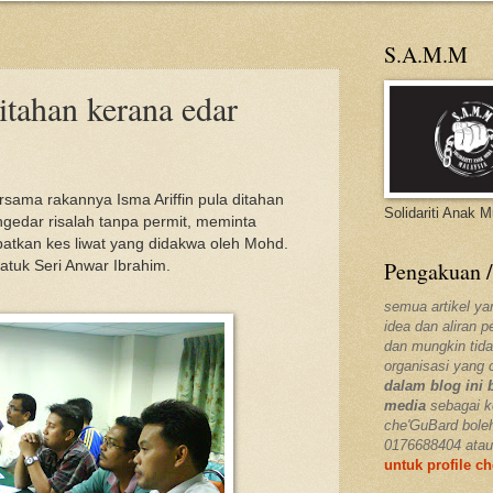
S.A.M.M
ahan kerana edar
sama rakannya Isma Ariffin pula ditahan
Solidariti Anak 
dar risalah tanpa permit, meminta
kan kes liwat yang didakwa oleh Mohd.
Pengakuan /
Datuk Seri Anwar Ibrahim.
semua artikel ya
idea dan aliran 
dan mungkin tida
organisasi yang 
dalam blog ini 
media
sebagai k
che'GuBard bole
0176688404 atau
untuk profile c