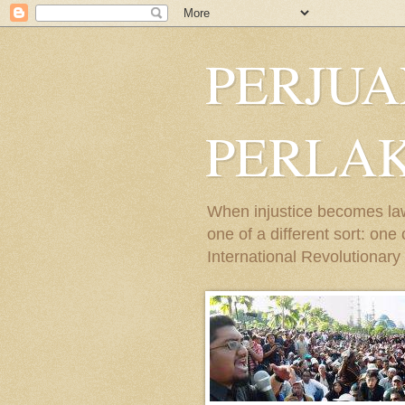
PERJU
PERLA
When injustice becomes law,
one of a different sort: on
International Revolutionary