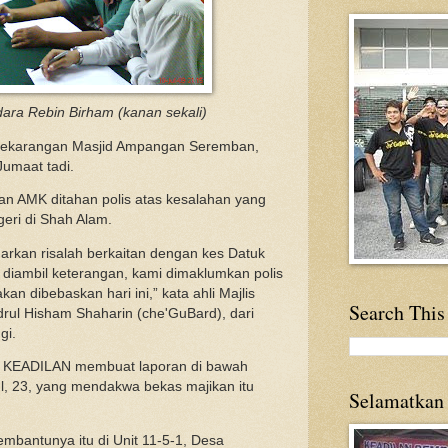
dara Rebin Birham (kanan sekali)
 pekarangan Masjid Ampangan Seremban,
Jumaat tadi.
an AMK ditahan polis atas kesalahan yang
eri di Shah Alam.
arkan risalah berkaitan dengan kes Datuk
diambil keterangan, kami dimaklumkan polis
 dibebaskan hari ini,” kata ahli Majlis
Search This
ul Hisham Shaharin (che'GuBard), dari
gi.
at KEADILAN membuat laporan di bawah
ul, 23, yang mendakwa bekas majikan itu
Selamatkan
embantunya itu di Unit 11-5-1, Desa