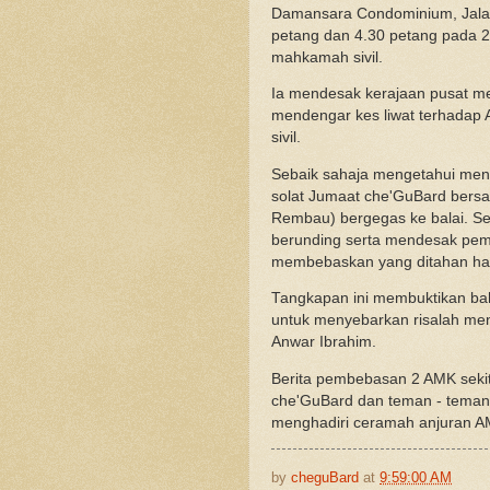
Damansara Condominium, Jalan
petang dan 4.30 petang pada 26
mahkamah sivil.
Ia mendesak kerajaan pusat 
mendengar kes liwat terhadap
sivil.
Sebaik sahaja mengetahui meng
solat Jumaat che'GuBard bers
Rembau) bergegas ke balai. Se
berunding serta mendesak pem
membebaskan yang ditahan hari
Tangkapan ini membuktikan ba
untuk menyebarkan risalah me
Anwar Ibrahim.
Berita pembebasan 2 AMK sekita
che'GuBard dan teman - teman 
menghadiri ceramah anjuran A
by
cheguBard
at
9:59:00 AM