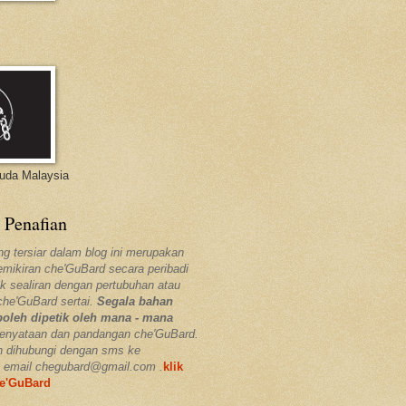
Muda Malaysia
 Penafian
ng tersiar dalam blog ini merupakan
pemikiran che'GuBard secara peribadi
k sealiran dengan pertubuhan atau
che'GuBard sertai.
Segala bahan
boleh dipetik oleh mana - mana
enyataan dan pandangan che'GuBard.
h dihubungi dengan sms ke
 email chegubard@gmail.com .
klik
he'GuBard