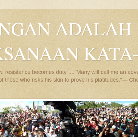
ANGAN ADALAH
KSANAAN KATA
 resistance becomes duty"...."Many will call me an adven
e of those who risks his skin to prove his platitudes."— 