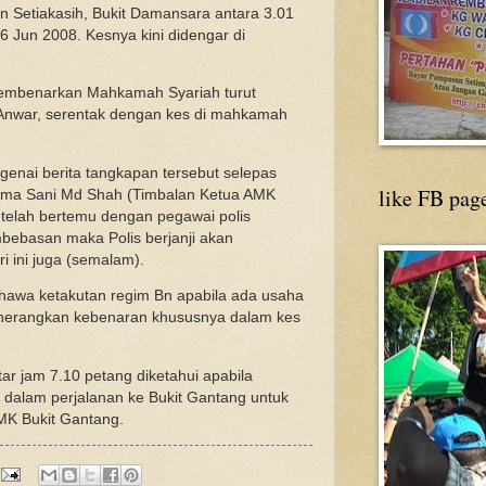
 Setiakasih, Bukit Damansara antara 3.01
 Jun 2008. Kesnya kini didengar di
membenarkan Mahkamah Syariah turut
 Anwar, serentak dengan kes di mahkamah
enai berita tangkapan tersebut selepas
like FB pag
ama Sani Md Shah (Timbalan Ketua AMK
telah bertemu dengan pegawai polis
bebasan maka Polis berjanji akan
 ini juga (semalam).
hawa ketakutan regim Bn apabila ada usaha
nerangkan kebenaran khususnya dalam kes
r jam 7.10 petang diketahui apabila
dalam perjalanan ke Bukit Gantang untuk
MK Bukit Gantang.