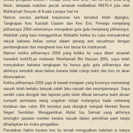
Hock, daripada tuduhan pecah amanah melibatkan RM76.4 juta oleh
Mahkamah Sesyen di Kuala Lumpur hari ini.
Namun secara peribadi keputusan kes tersebut telah dijangka.
Tangkapan Kes Kasitah Gadam dan Kes Eric Perwaja menjelang
pilihanraya 2004 sebenarnya merupakan gula gula menjelang pilihanraya.
Abdullah yang baru menggantikan Mahathir ketika itu cuba menyakinkan
rakyat bahawa beliau serius dalam perang anti rasuahnya dengan
pembongkaran dan mengheret kes kes besar ke mahkamah.
Namun ketika pilihanraya 2004 yang ketika itu saya diberi amanah
mewakili keADILan melawan Moohamad Bin Hassan (BN), saya telah
menyatakan bahawa tangkapan itu hanya gula gula pilihanraya dan
akhirnya tertuduh akan bebas kerana tidak cukup bukti dan kes ini akan
disenyapkan.
Ketika pilihanraya 2004 juga di bawah kerajaan yang kononya memerangi
rasuah telah berlaku banyak salah laku rasuah dan seumpamanya. Saya
sendiri cuba disogok dan laporan polis telah dibuat bersama bukti akuan
sumpah pembawa wang sogokan tetapi malangnya tiada sebarang
tindakan dan calon BN tersebut pula diangkat menjadi Menteri Besar
Negeri Sembilan. Menggantikan Abdul Isa Samad yang akhirnya
tersingkir jawatan menteri kerana rasuah dalam pemilihan parti tanpa
dihadapkan ke muka pengadilan.
Penolakan hakim kerana kes itu lemah menguatkan tuduhan ia hanya