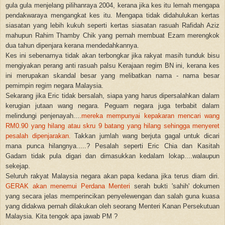
gula gula menjelang pilihanraya 2004, kerana jika kes itu lemah mengapa
pendakwaraya mengangkat kes itu. Mengapa tidak didahulukan kertas
siasatan yang lebih kukuh seperti kertas siasatan rasuah Rafidah Aziz
mahupun Rahim Thamby Chik yang pernah membuat Ezam merengkok
dua tahun dipenjara kerana mendedahkannya.
Kes ini sebenarnya tidak akan terbongkar jika rakyat masih tunduk bisu
mengiyakan perang anti rasuah palsu Kerajaan regim BN ini, kerana kes
ini merupakan skandal besar yang melibatkan nama - nama besar
pemimpin regim negara Malaysia.
Sekarang jika Eric tidak bersalah, siapa yang harus dipersalahkan dalam
kerugian jutaan wang negara. Peguam negara juga terbabit dalam
melindungi penjenayah...
.mereka mempunyai kepakaran mencari wang
RM0.90 yang hilang atau skru 9 batang yang hilang sehingga menyeret
pesalah dipenjarakan.
Takkan jumlah wang berjuta gagal untuk dicari
mana punca hilangnya.....? Pesalah seperti Eric Chia dan Kasitah
Gadam tidak pula digari dan dimasukkan kedalam lokap....walaupun
sekejap.
Seluruh rakyat Malaysia negara akan papa kedana jika terus diam diri.
GERAK akan menemui Perdana Menteri
serah bukti 'sahih' dokumen
yang secara jelas memperincikan penyelewengan dan salah guna kuasa
yang didakwa pernah dilakukan oleh seorang Menteri Kanan Persekutuan
Malaysia. Kita tengok apa jawab PM ?