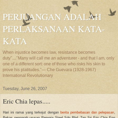
PERJUANGAN ADALAH
PERLAKSANAAN KATA-
KATA
When injustice becomes law, resistance becomes
duty"...."Many will call me an adventurer - and that I am, only
one of a different sort: one of those who risks his skin to
prove his platitudes."— Che Guevara (1928-1967)
International Revolutionary
Tuesday, June 26, 2007
Eric Chia lepas.....
Hari ini ramai yang terkejut dengan
berita pembebasan dan pelepasan
,
Bekas pengarah urusan Perwaja Steel Sdn Bhd, Tan Sri Eric Chia Eng